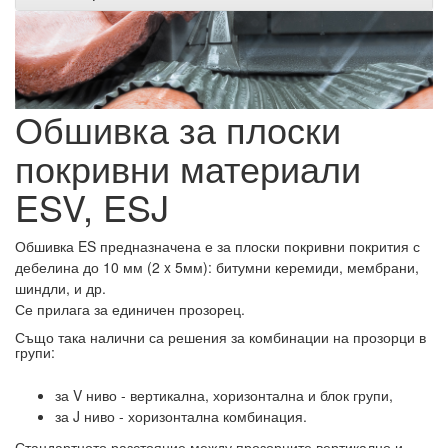
Обшивка за плоски
покривни материали
ESV, ESJ
Обшивка ES предназначена е за плоски покривни покрития с
дебелина до 10 мм (2 x 5мм): битумни керемиди, мембрани,
шиндли, и др.
Се прилага за единичен прозорец.
Също така налични са решения за комбинации на прозорци в
групи:
за V ниво - вертикална, хоризонтална и блок групи,
за J ниво - хоризонтална комбинация.
Стандартното разстояние между прозорците вертикално и